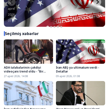
09
aprel
2026,
01:08
Seçilmiş xəbərlər
ADA tələbələrinin çəkdiyi
İran ABŞ-yə ultimatum verdi -
videoçarx trend oldu - "Bir
Detallar
nəfərlə başlayır"
27 aprel 2026, 14:08
09 aprel 2026, 01:08