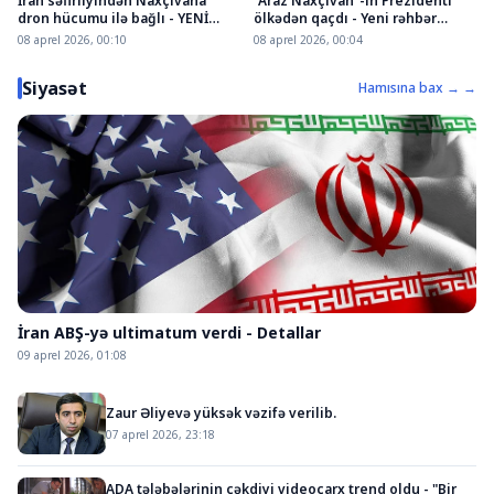
İran səfirliyindən Naxçıvana
"Araz Naxçıvan"-ın Prezidenti
dron hücumu ilə bağlı - YENİ
ölkədən qaçdı - Yeni rəhbər
AÇIQLAMA
Ceyhun Sultanov olacaq
08 aprel 2026, 00:10
08 aprel 2026, 00:04
Siyasət
Hamısına bax → →
İran ABŞ-yə ultimatum verdi - Detallar
09 aprel 2026, 01:08
Zaur Əliyevə yüksək vəzifə verilib.
07 aprel 2026, 23:18
ADA tələbələrinin çəkdiyi videoçarx trend oldu - "Bir