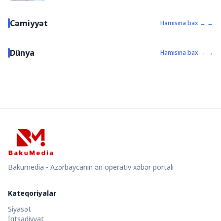
Cəmiyyət
Hamısına bax → →
Dünya
Hamısına bax → →
Bakumedia - Azərbaycanın ən operativ xəbər portalı
Kateqoriyalar
Siyasət
İqtsadiyyat