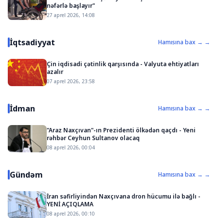
nəfərlə başlayır"
27 aprel 2026, 14:08
İqtsadiyyat
Hamısına bax → →
Çin iqdisadi çətinlik qarşısında - Valyuta ehtiyatları
azalır
07 aprel 2026, 23:58
İdman
Hamısına bax → →
"Araz Naxçıvan"-ın Prezidenti ölkədən qaçdı - Yeni
rəhbər Ceyhun Sultanov olacaq
08 aprel 2026, 00:04
Gündəm
Hamısına bax → →
İran səfirliyindən Naxçıvana dron hücumu ilə bağlı -
YENİ AÇIQLAMA
08 aprel 2026, 00:10