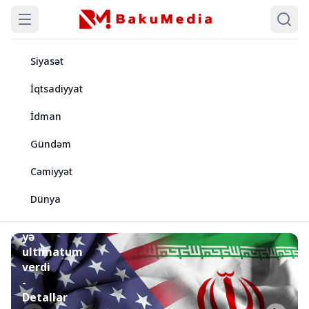
Siyasət
İqtsadiyyat
İdman
Gündəm
Cəmiyyət
Siyasət
Dünya
İran
ABŞ-
yə
ultimatum
verdi
-
Detallar