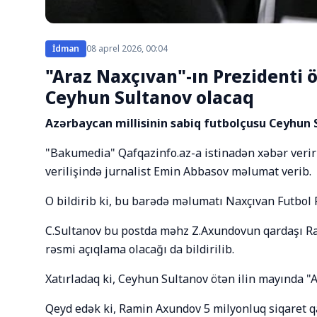
İdman
08 aprel 2026, 00:04
"Araz Naxçıvan"-ın Prezidenti ö
Ceyhun Sultanov olacaq
Azərbaycan millisinin sabiq futbolçusu Ceyhun 
"Bakumedia" Qafqazinfo.az-a istinadən xəbər veri
verilişində jurnalist Emin Abbasov məlumat verib.
O bildirib ki, bu barədə məlumatı Naxçıvan Futbol
C.Sultanov bu postda məhz Z.Axundovun qardaşı R
rəsmi açıqlama olacağı da bildirilib.
Xatırladaq ki, Ceyhun Sultanov ötən ilin mayında "
Qeyd edək ki, Ramin Axundov 5 milyonluq siqaret qaç