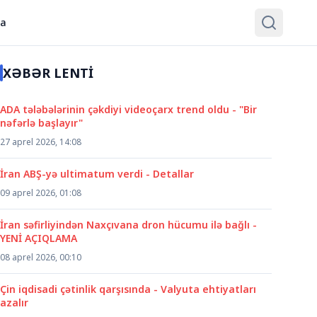
ya
XƏBƏR LENTİ
ADA tələbələrinin çəkdiyi videoçarx trend oldu - "Bir
nəfərlə başlayır"
27 aprel 2026, 14:08
İran ABŞ-yə ultimatum verdi - Detallar
09 aprel 2026, 01:08
İran səfirliyindən Naxçıvana dron hücumu ilə bağlı -
YENİ AÇIQLAMA
08 aprel 2026, 00:10
Çin iqdisadi çətinlik qarşısında - Valyuta ehtiyatları
azalır