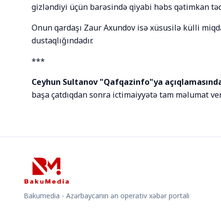
gizləndiyi üçün barəsində qiyabi həbs qətimkan tədbi
Onun qardaşı Zaur Axundov isə xüsusilə külli miq
dustaqlığındadır.
***
Ceyhun Sultanov "Qafqazinfo"ya açıqlamasında
başa çatdıqdan sonra ictimaiyyətə tam məlumat ver
Bakumedia - Azərbaycanın ən operativ xəbər portalı