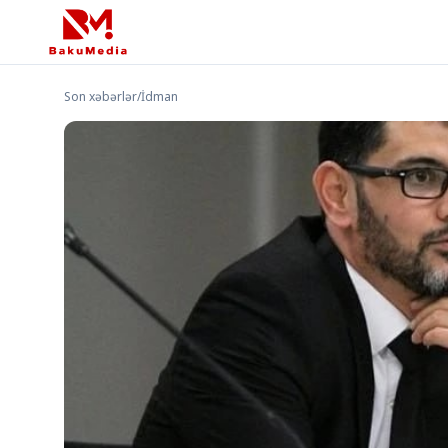
Son xəbərlər
/
İdman