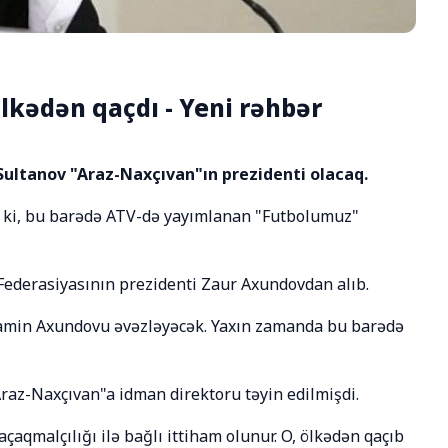
lkədən qaçdı - Yeni rəhbər
Sultanov "Araz-Naxçıvan"ın prezidenti olacaq.
r ki, bu barədə ATV-də yayımlanan "Futbolumuz"
 Federasiyasının prezidenti Zaur Axundovdan alıb.
amin Axundovu əvəzləyəcək. Yaxın zamanda bu barədə
Araz-Naxçıvan"a idman direktoru təyin edilmişdi.
aqmalçılığı ilə bağlı ittiham olunur. O, ölkədən qaçıb